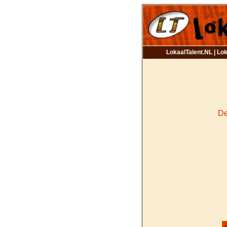
LokaalTalent.NL | Lok
De