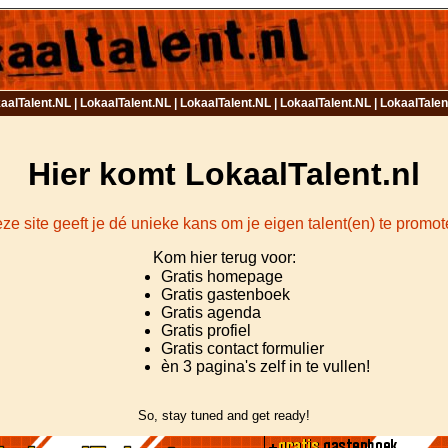
aalTalent.NL | LokaalTalent.NL | LokaalTalent.NL | LokaalTalent.NL | LokaalTale
Hier komt LokaalTalent.nl
ze site geeft je dé unieke kans om je eigen talent(en) te promot
Kom hier terug voor:
Gratis homepage
Gratis gastenboek
Gratis agenda
Gratis profiel
Gratis contact formulier
èn 3 pagina's zelf in te vullen!
So, stay tuned and get ready!